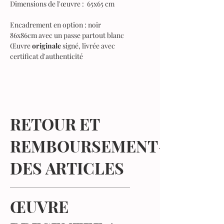
Dimensions de l'œuvre :
65x65 cm
Encadrement en option : noir
86x86cm avec un passe partout blanc
Œuvre
originale
signé, livrée avec
certificat d'authenticité
RETOUR ET
REMBOURSEMENT
DES ARTICLES
Votre satisfaction est ma priorité !
ŒUVRE
Je suis convaincue que vous allez
adorer vos nouvelles acquisitions. Si