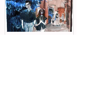
13 mars 2024
∙
2
min
La créativité est un chemin qui se
construit ...
PRENEZ UNE IMAGE QUI
VOUS INSPIRE Mon point
de départ est un lieu qui
m'inspire ! Je me laisse
alors emporter par cet
endroit, mon regard...
117
0
5