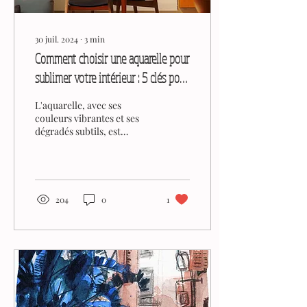
30 juil. 2024
∙
3
min
Comment choisir une aquarelle pour
sublimer votre intérieur : 5 clés pour
une décoration harmonieuse
L'aquarelle, avec ses
couleurs vibrantes et ses
dégradés subtils, est
l'élément parfait pour
apporter une touche d'âme
à votre intérieur.
204
0
1