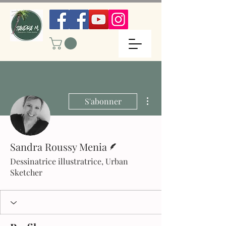
Plus d'actions
S'abonner
Écrivain
Sandra Roussy Menia
Dessinatrice illustratrice, Urban
Sketcher