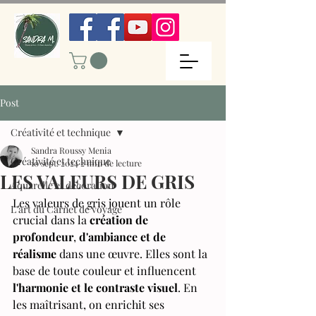
Post
Créativité et technique
Sandra Roussy Menia
Créativité et technique
10 sept. 2024
2 min de lecture
LES VALEURS DE GRIS
Aquarelle et décoration
Les valeurs de gris jouent un rôle 
L'art du Carnet de voyage
crucial dans la 
création de 
profondeur
, 
d'ambiance et de 
réalisme 
dans une œuvre. Elles sont la 
base de toute couleur et influencent 
l'harmonie et le contraste visuel
. En 
les maîtrisant, on enrichit ses 